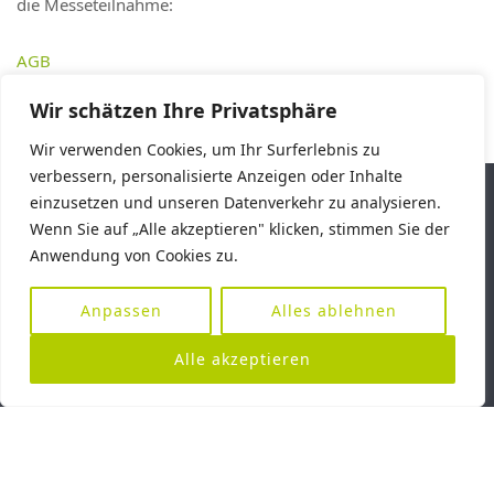
die Messeteilnahme:
AGB
Wir schätzen Ihre Privatsphäre
Wir verwenden Cookies, um Ihr Surferlebnis zu
verbessern, personalisierte Anzeigen oder Inhalte
einzusetzen und unseren Datenverkehr zu analysieren.
Wenn Sie auf „Alle akzeptieren" klicken, stimmen Sie der
Kontakt
Anwendung von Cookies zu.
Anpassen
Alles ablehnen
Verband Süddeutscher Spargel- und Erdbeeranbauer e.V.
Werner-von-Siemens-Straße 2-6 | Gebäude 5161
Alle akzeptieren
76646 Bruchsal
E-Mail: info@vsse.de
Tel.: +49 7251 30320-80